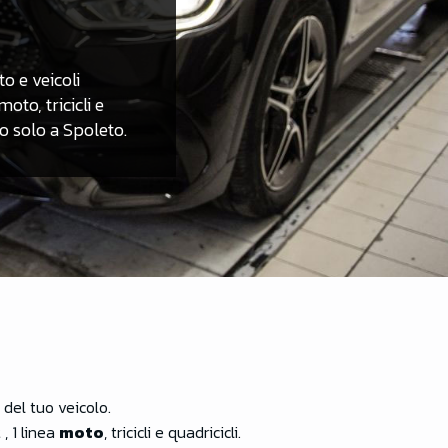
o e veicoli
oto, tricicli e
vo solo a Spoleto.
 del tuo veicolo.
 , 1 linea
moto
, tricicli e quadricicli.