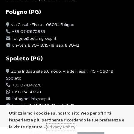
Foligno (PG)
via Casale Elvira - 06034 Foligno
+39 0742670933
foligno@bellinigroup.it
un-ven: 8:30–13/15-18, sab: 8:30-12
Spoleto (PG)
Zona Industriale S.Chiodo, Via dei Tessili, 40 - 06049
Spoleto
+39 074347278
+39 074347278
info@bellinigroup.it
lun-ven: 8–13/14:30-18, sab: 8-12
Utilizziamo i cookie sul nostro sito Web per offrirti
l'esperienza più pertinente ricordando le tue preferenze e
le visite ripetute -
Privacy Policy
© 2026 - P.IVA 01506140548 -
Privacy Policy