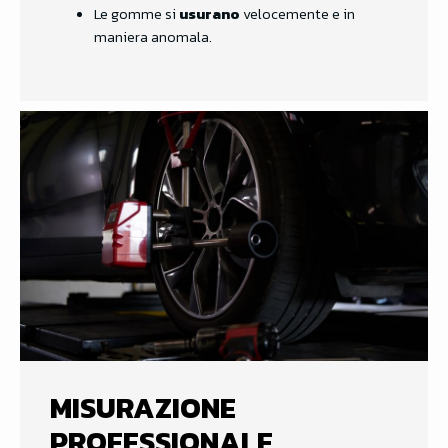
Le gomme si
usurano
velocemente e in
maniera anomala.
MISURAZIONE
PROFESSIONALE