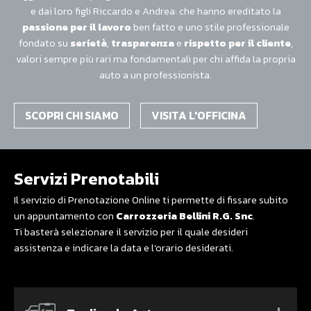
e dai loro figli Riccardo e Andrea: che hanno ereditato la
passione per il lavoro
ben fatto e uno stile professionale
fondato su
serietà
,
trasparenza
e
rispetto per il cliente
,
valori sempre più rari ma fondamentali per chi affida la propria
auto a un professionista.
SCOPRI CHI SIAMO
VISITA L'OFFICINA
Servizi Prenotabili
Il servizio di Prenotazione Online ti permette di fissare subito
un appuntamento con
Carrozzeria Bellini R.G. Snc
.
Ti basterà selezionare il servizio per il quale desideri
assistenza e indicare la data e l'orario desiderati.