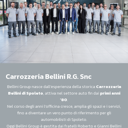
Carrozzeria Bellini R.G. Snc
Bellini Group nasce dall’esperienza della storica
Carrozzeria
Bellini di Spoleto
, attiva nel settore auto fin dai
primi anni
’80
.
Nel corso degli anni l’officina cresce, amplia gli spazi e i servizi,
fino a diventare un vero punto di riferimento per gli
automobilisti di Spoleto.
Oggi Bellini Group è gestita dai fratelli Roberto e Gianni Bellini