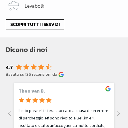
Levabolli
SCOPRI TUTTI I SERVIZI
Dicono di noi
4.7
Basato su 136 recensioni da
Theo van B.
S
Il mio paraurti si era staccato a causa di un errore
Co
di parcheggio. Mi sono rivolto a Bellini e il
risultato è stato: un'accoglienza molto cordiale,