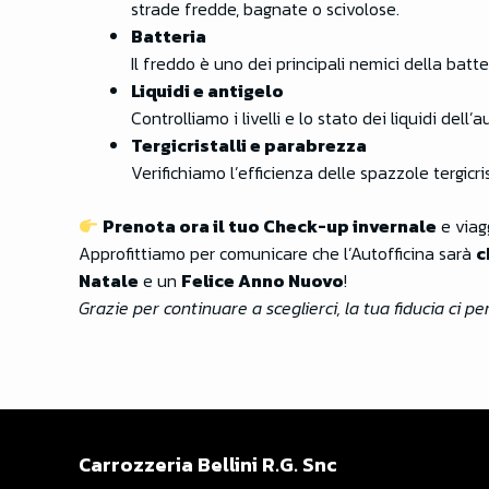
strade fredde, bagnate o scivolose.
Batteria
Il freddo è uno dei principali nemici della batte
Liquidi e antigelo
Controlliamo i livelli e lo stato dei liquidi dell
Tergicristalli e parabrezza
Verifichiamo l’efficienza delle spazzole tergicr
Prenota ora il tuo Check-up invernale
e viagg
Approfittiamo per comunicare che l’Autofficina sarà
c
Natale
e un
Felice Anno Nuovo
!
Grazie per continuare a sceglierci, la tua fiducia ci p
Carrozzeria Bellini R.G. Snc