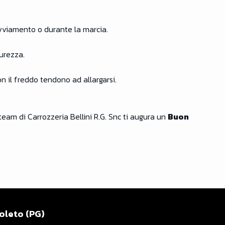
l’avviamento o durante la marcia.
curezza.
on il freddo tendono ad allargarsi.
 team di Carrozzeria Bellini R.G. Snc ti augura un
Buon
oleto (PG)