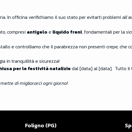
ria. In officina verifichiamo il suo stato per evitarti problemi al
’auto, compresi
antigelo
e
liquido freni
, fondamentali per la si
istallo e controlliamo che il parabrezza non presenti crepe, che c
ia in tranquillità e sicurezza!
hiusa per le festività natalizie
dal [data] al [data]. Tutto il
ermette di migliorarci ogni giorno!
Foligno (PG)
Sp