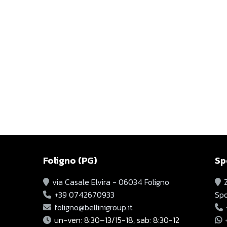
Foligno (PG)
Sp
via Casale Elvira - 06034 Foligno
+39 0742670933
Spo
foligno@bellinigroup.it
un-ven: 8:30–13/15-18, sab: 8:30-12