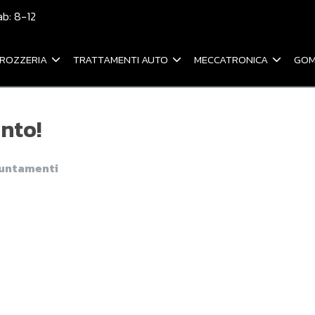
ab: 8-12
ROZZERIA
TRATTAMENTI AUTO
MECCATRONICA
GOM
nto!
puntamenti