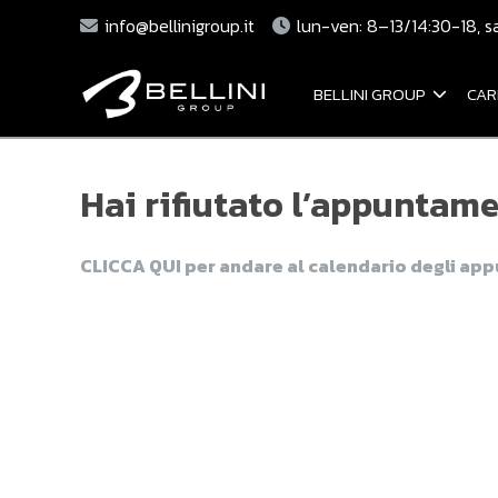
info@bellinigroup.it
lun-ven: 8–13/14:30-18, s
BELLINI GROUP
CAR
Hai rifiutato l’appuntame
CLICCA QUI per andare al calendario degli ap